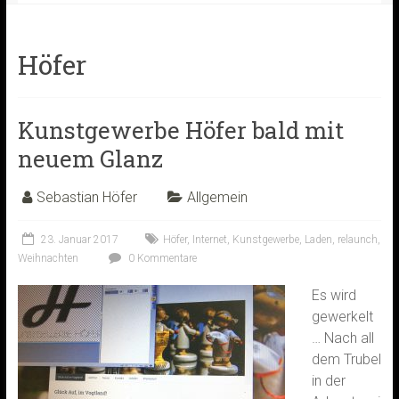
Höfer
Kunstgewerbe Höfer bald mit
neuem Glanz
Sebastian Höfer
Allgemein
23. Januar 2017
Höfer
,
Internet
,
Kunstgewerbe
,
Laden
,
relaunch
,
Weihnachten
0 Kommentare
Es wird
gewerkelt
… Nach all
dem Trubel
in der