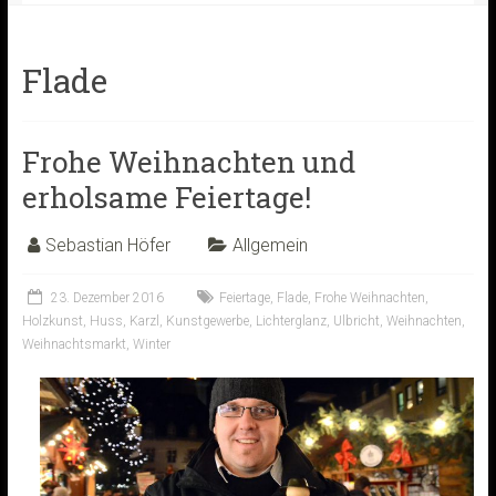
Flade
Frohe Weihnachten und
erholsame Feiertage!
Sebastian Höfer
Allgemein
23. Dezember 2016
Feiertage
,
Flade
,
Frohe Weihnachten
,
Holzkunst
,
Huss
,
Karzl
,
Kunstgewerbe
,
Lichterglanz
,
Ulbricht
,
Weihnachten
,
Weihnachtsmarkt
,
Winter