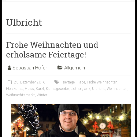
Ulbricht
Frohe Weihnachten und
erholsame Feiertage!
Sebastian Höfer
Allgemein
23. Dezember 2016
Feiertage
,
Flade
,
Frohe Weihnachten
,
Holzkunst
,
Huss
,
Karzl
,
Kunstgewerbe
,
Lichterglanz
,
Ulbricht
,
Weihnachten
,
Weihnachtsmarkt
,
Winter